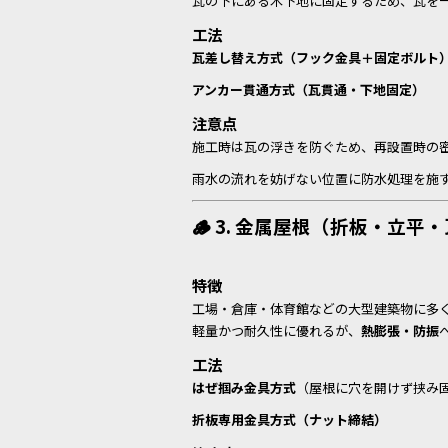
瓦の下にある木下地に固定するため、瓦を
工法
瓦差し替え方式（フック金具＋固定ボルト
アンカー貫通方式（瓦貫通・下地固定）
注意点
施工時は瓦の浮きを防ぐため、再設置時の
雨水の流れを妨げない位置に防水処理を施
🪵 3. 金属屋根（折板・立
特徴
工場・倉庫・体育館などの大型建築物に多
軽量かつ耐久性に優れるが、
熱膨張・防振
工法
はぜ掴み金具方式
（屋根に穴を開けず挟み
折板専用金具方式（ナット締結）