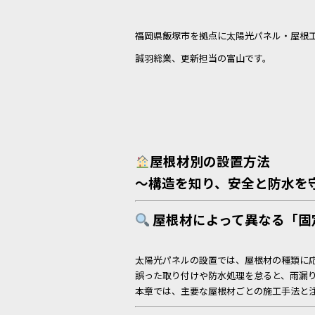
c
e
e
福岡県飯塚市を拠点に太陽光パネル・屋根
b
誠羽総業、更新担当の富山です。
o
o
k
屋根材別の設置方法
〜構造を知り、安全と防水を
屋根材によって異なる「固
太陽光パネルの設置では、屋根材の種類に
誤った取り付けや防水処理を怠ると、雨漏
本章では、主要な屋根材ごとの施工手法と