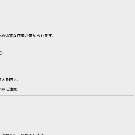
ため慎重な作業が求められます。
定）
侵入を防ぐ。
位置に注意。