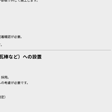
一部取り外して施工します。
）
密着確認が必要。
す。
平・瓦棒など）への設置
く採用。
への考慮が必要です。
固定）