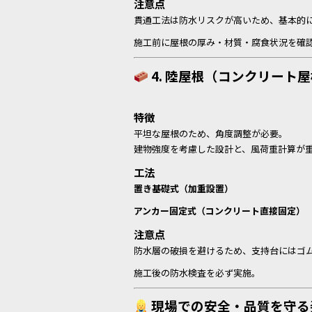
注意点
貫通工法は防水リスクが高いため、基本的
施工前に屋根の厚み・材質・腐食状況を確
4. 陸屋根（コンクリート
特徴
平坦な屋根のため、角度調整が必要。
建物強度を考慮した設計と、風荷重計算が
工法
置き基礎式（加重設置）
アンカー固定式（コンクリート直接固定）
注意点
防水層の破損を避けるため、支持台にはゴ
施工後の防水検査を必ず実施。
現場での安全・品質を守る