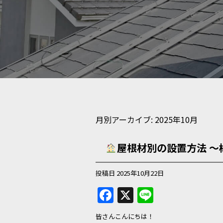
月別アーカイブ:
2025年10月
屋根材別の設置方法 
投稿日
2025年10月22日
F
X
Li
a
n
皆さんこんにちは！