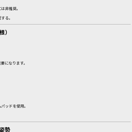
には非推奨。
認する。
屋根）
重要になります。
ムパッドを使用。
姿勢