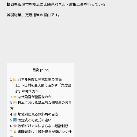
福岡県飯塚市を拠点に太陽光パネル・屋根工事を行っている
b
誠羽総業、更新担当の富山です。
o
o
k
目次
[
hide
]
1
パネル角度と発電効率の関係
1.1
〜日射を最大限に活かす「角度設
計」の考え方〜
2
なぜ角度が重要なのか
3
日本における基本的な傾斜角の考え
方
4
地域別に見る傾斜角の目安
5
固定式と可変式の違い
6
数値だけでは決まらない設計判断
7
求職者向け｜設計視点が身につく仕