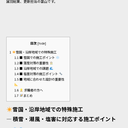
誠羽総業、更新担当の富山です。
o
o
k
目次
[
hide
]
1
雪国・沿岸地域での特殊施工
1.1
■ 雪国での施工ポイント
1.2
■ 落雪対策の重要性
1.3
■ 沿岸地域での課題
1.4
■ 塩害対策の施工ポイント
1.5
■ 地域に合わせた設計の重要性
1.6
求職者の方へ
1.7
まとめ
雪国・沿岸地域での特殊施工
― 積雪・潮風・塩害に対応する施工ポイント