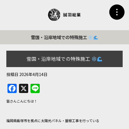
雪国・沿岸地域での特殊施工
雪国・沿岸地域での特殊施工
投稿日
2026年4月14日
F
X
Li
a
n
皆さんこんにちは！
c
e
e
福岡県飯塚市を拠点に太陽光パネル・屋根工事を行っている
b