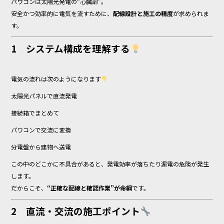
パワコンは太陽光発電の“心臓部”。
安全かつ効率的に電気を流すために、
配線設計と施工の精度
が求められま
す。
1 システム構成を理解する
電気の流れは次のようになります
太陽光パネルで直流発電
接続箱でまとめて
パワコンで交流に変換
分電盤から建物へ送電
この中のどこかに不具合があると、発電効率が落ちたり漏電の危険が発生
します。
だからこそ、
“正確な配線と確認作業”が命綱
です。
2 直流・交流の施工ポイント