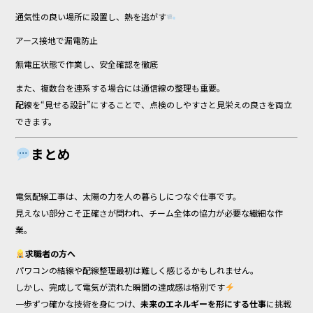
通気性の良い場所に設置し、熱を逃がす
アース接地で漏電防止
無電圧状態で作業し、安全確認を徹底
また、複数台を連系する場合には通信線の整理も重要。
配線を“見せる設計”にすることで、点検のしやすさと見栄えの良さを両立
できます。
まとめ
電気配線工事は、太陽の力を人の暮らしにつなぐ仕事です。
見えない部分こそ正確さが問われ、チーム全体の協力が必要な繊細な作
業。
求職者の方へ
パワコンの結線や配線整理――最初は難しく感じるかもしれません。
しかし、完成して電気が流れた瞬間の達成感は格別です
一歩ずつ確かな技術を身につけ、
未来のエネルギーを形にする仕事
に挑戦