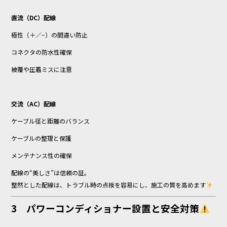
直流（DC）配線
極性（＋／−）の間違い防止
コネクタの防水性確保
被覆や圧着ミスに注意
交流（AC）配線
ケーブル径と距離のバランス
ケーブルの整理と保護
メンテナンス性の確保
配線の“美しさ”は信頼の証。
整然とした配線は、トラブル時の点検を容易にし、施工の質を高めます
3 パワーコンディショナー設置と安全対策