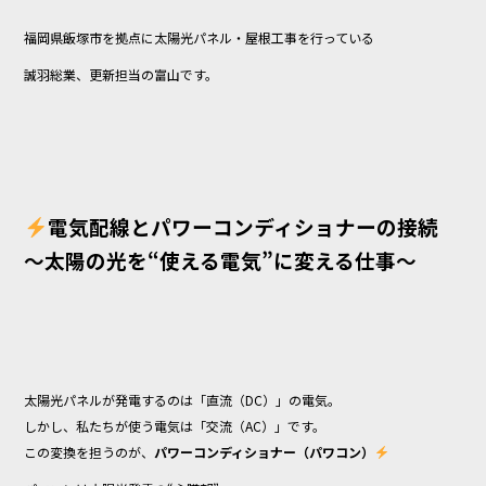
e
福岡県飯塚市を拠点に太陽光パネル・屋根工事を行っている
b
誠羽総業、更新担当の富山です。
o
o
k
電気配線とパワーコンディショナーの接続
〜太陽の光を“使える電気”に変える仕事〜
太陽光パネルが発電するのは「直流（DC）」の電気。
しかし、私たちが使う電気は「交流（AC）」です。
この変換を担うのが、
パワーコンディショナー（パワコン）